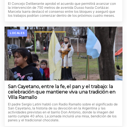
El Concejo Deliberante aprobó el acuerdo que permitirá avanzar con
la intervención de 750 metros de avenida Dusso hasta Cortázar.
Marcela Isarra destacó el consenso entre los bloques y aseguró que
los trabajos podrían comenzar dentro de los próximos cuatro meses.
LOCALES
San Cayetano, entre la fe, el pan y el trabajo: la
celebración que mantiene viva una tradición en
Villa Ramallo
El padre Sergio Latini habló con Radio Ramallo sobre el significado de
San Cayetano, la historia de su devoción en la Argentina y las
actividades previstas en el barrio Don Antonio, donde la imagen del
santo cumple 40 años. La jornada incluirá una misa, bendición de los
panes y el tradicional chocolate.