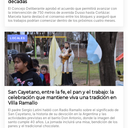
décadas
El Concejo Deliberante aprobó el acuerdo que permitirá avanzar con
la intervención de 750 metros de avenida Dusso hasta Cortázar.
Marcela Isarra destacó el consenso entre los bloques y aseguró que
los trabajos podrían comenzar dentro de los próximos cuatro meses.
LOCALES
San Cayetano, entre la fe, el pan y el trabajo: la
celebración que mantiene viva una tradición en
Villa Ramallo
El padre Sergio Latini habló con Radio Ramallo sobre el significado de
San Cayetano, la historia de su devoción en la Argentina y las
actividades previstas en el barrio Don Antonio, donde la imagen del
santo cumple 40 años. La jornada incluirá una misa, bendición de los
panes y el tradicional chocolate.