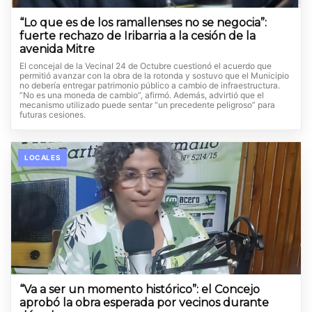
“Lo que es de los ramallenses no se negocia”:
fuerte rechazo de Iribarria a la cesión de la
avenida Mitre
El concejal de la Vecinal 24 de Octubre cuestionó el acuerdo que
permitió avanzar con la obra de la rotonda y sostuvo que el Municipio
no debería entregar patrimonio público a cambio de infraestructura.
“No es una moneda de cambio”, afirmó. Además, advirtió que el
mecanismo utilizado puede sentar “un precedente peligroso” para
futuras cesiones.
LOCALES
“Va a ser un momento histórico”: el Concejo
aprobó la obra esperada por vecinos durante