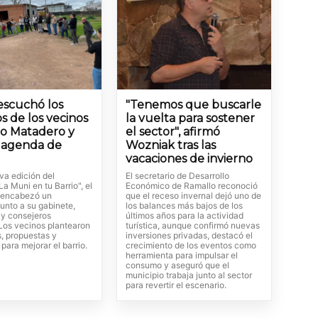
 escuchó los
"Tenemos que buscarle
s de los vecinos
la vuelta para sostener
io Matadero y
el sector", afirmó
a agenda de
Wozniak tras las
vacaciones de invierno
va edición del
El secretario de Desarrollo
a Muni en tu Barrio", el
Económico de Ramallo reconoció
 encabezó un
que el receso invernal dejó uno de
unto a su gabinete,
los balances más bajos de los
 y consejeros
últimos años para la actividad
 Los vecinos plantearon
turística, aunque confirmó nuevas
s, propuestas y
inversiones privadas, destacó el
 para mejorar el barrio.
crecimiento de los eventos como
herramienta para impulsar el
consumo y aseguró que el
municipio trabaja junto al sector
para revertir el escenario.