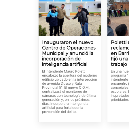
Inauguraron el nuevo
Poletti
Centro de Operaciones
reclamo
Municipal y anunció la
en Barr
incorporación de
fijó un
inteligencia artificial
trabajo
El intendente Mauro Poletti
En una nue
encabezó la apertura del moderno
programa "L
edificio ubicado en la intersección
intendente
de avenida Dusso y Ruta
encuentro j
Provincial 51. El nuevo C.O.M.
concejales
centralizará el monitoreo de
escolares.
cámaras con tecnología de última
inquietude
generación y, en los próximos
prioridades
días, incorporará inteligencia
artificial para fortalecer la
prevención del delito.