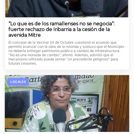
“Lo que es de los ramallenses no se negocia”:
fuerte rechazo de Iribarria a la cesión de la
avenida Mitre
El concejal de la Vecinal 24 de Octubre cuestionó el acuerdo que
permitió avanzar con la obra de la rotonda y sostuvo que el Municipio
no debería entregar patrimonio público a cambio de infraestructura.
“No es una moneda de cambio”, afirmó. Además, advirtió que el
mecanismo utilizado puede sentar “un precedente peligroso” para
futuras cesiones.
LOCALES