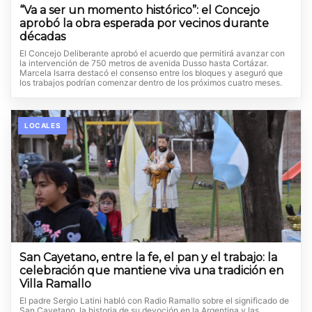
“Va a ser un momento histórico”: el Concejo
aprobó la obra esperada por vecinos durante
décadas
El Concejo Deliberante aprobó el acuerdo que permitirá avanzar con
la intervención de 750 metros de avenida Dusso hasta Cortázar.
Marcela Isarra destacó el consenso entre los bloques y aseguró que
los trabajos podrían comenzar dentro de los próximos cuatro meses.
LOCALES
San Cayetano, entre la fe, el pan y el trabajo: la
celebración que mantiene viva una tradición en
Villa Ramallo
El padre Sergio Latini habló con Radio Ramallo sobre el significado de
San Cayetano, la historia de su devoción en la Argentina y las