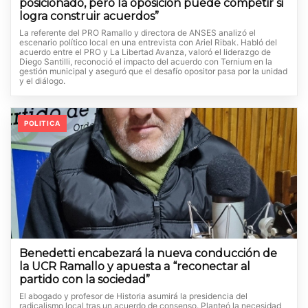
posicionado, pero la oposición puede competir si
logra construir acuerdos”
La referente del PRO Ramallo y directora de ANSES analizó el
escenario político local en una entrevista con Ariel Ribak. Habló del
acuerdo entre el PRO y La Libertad Avanza, valoró el liderazgo de
Diego Santilli, reconoció el impacto del acuerdo con Ternium en la
gestión municipal y aseguró que el desafío opositor pasa por la unidad
y el diálogo.
POLITICA
Benedetti encabezará la nueva conducción de
la UCR Ramallo y apuesta a “reconectar al
partido con la sociedad”
El abogado y profesor de Historia asumirá la presidencia del
radicalismo local tras un acuerdo de consenso. Planteó la necesidad