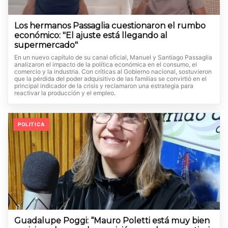
Los hermanos Passaglia cuestionaron el rumbo
económico: "El ajuste está llegando al
supermercado"
En un nuevo capítulo de su canal oficial, Manuel y Santiago Passaglia
analizaron el impacto de la política económica en el consumo, el
comercio y la industria. Con críticas al Gobierno nacional, sostuvieron
que la pérdida del poder adquisitivo de las familias se convirtió en el
principal indicador de la crisis y reclamaron una estrategia para
reactivar la producción y el empleo.
POLITICA
Guadalupe Poggi: “Mauro Poletti está muy bien