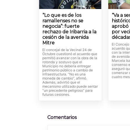
“Lo que es de los
“Va a s
ramallenses no se
históric
negocia”: fuerte
aprobó 
rechazo de Iribarria a la
por vec
cesión de la avenida
década
Mitre
El Concejo
acuerdo qu
El concejal de la Vecinal 24 de
con la int
Octubre cuestionó el acuerdo que
de avenida
permitió avanzar con la obra de la
Marcela Isa
rotonda y sostuvo que el
consenso e
Municipio no debería entregar
aseguró que
patrimonio público a cambio de
comenzar d
infraestructura. “No es una
cuatro mes
moneda de cambio”, afirmó.
Además, advirtió que el
mecanismo utilizado puede sentar
“un precedente peligroso” para
futuras cesiones.
Comentarios