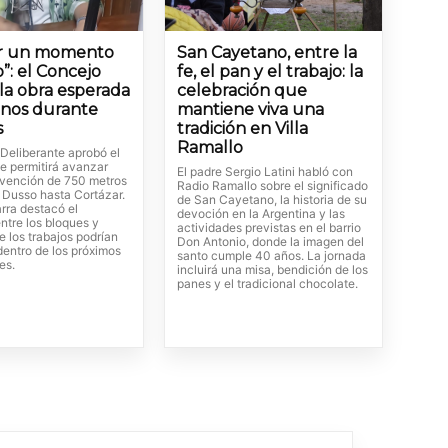
er un momento
San Cayetano, entre la
o”: el Concejo
fe, el pan y el trabajo: la
la obra esperada
celebración que
inos durante
mantiene viva una
s
tradición en Villa
Ramallo
 Deliberante aprobó el
e permitirá avanzar
El padre Sergio Latini habló con
ervención de 750 metros
Radio Ramallo sobre el significado
 Dusso hasta Cortázar.
de San Cayetano, la historia de su
rra destacó el
devoción en la Argentina y las
ntre los bloques y
actividades previstas en el barrio
 los trabajos podrían
Don Antonio, donde la imagen del
entro de los próximos
santo cumple 40 años. La jornada
es.
incluirá una misa, bendición de los
panes y el tradicional chocolate.