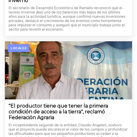
invierno
El secretario de Desarrollo Económico de Ramallo reconoció que el
receso invernal dejó uno de los balances más bajos de los últimos
años para la actividad turística, aunque confirmó nuevas inversiones
privadas, destacó el crecimiento de los eventos como herramienta
para impulsar el consumo y aseguró que el municipio trabaja junto al
sector para revertir el escenario.
LOCALES
"El productor tiene que tener la primera
condición de acceso a la tierra", reclamó
Federación Agraria
El vicepresidente segundo de la entidad, Claudio Angeleri, sostuvo
que el proyecto puede encarecer el valor de los campos y profundizar
las dificultades para que los pequeños productores accedan a la