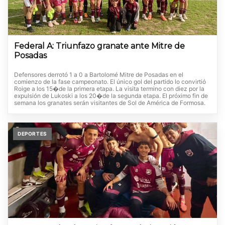
Federal A: Triunfazo granate ante Mitre de
Posadas
Defensores derrotó 1 a 0 a Bartolomé Mitre de Posadas en el
comienzo de la fase campeonato. El único gol del partido lo convirtió
Roige a los 15�de la primera etapa. La visita termino con diez por la
expulsión de Lukoski a los 20�de la segunda etapa. El próximo fin de
semana los granates serán visitantes de Sol de América de Formosa.
DEPORTES