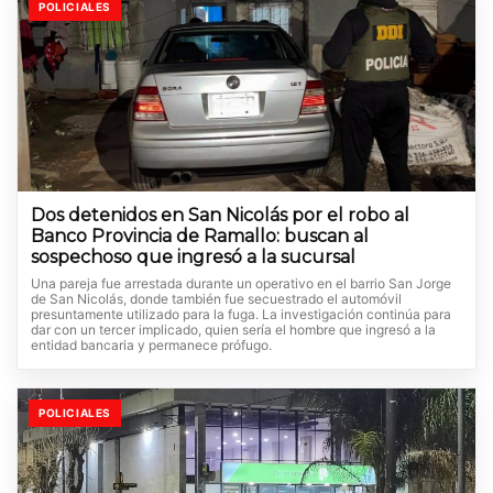
POLICIALES
Dos detenidos en San Nicolás por el robo al
Banco Provincia de Ramallo: buscan al
sospechoso que ingresó a la sucursal
Una pareja fue arrestada durante un operativo en el barrio San Jorge
de San Nicolás, donde también fue secuestrado el automóvil
presuntamente utilizado para la fuga. La investigación continúa para
dar con un tercer implicado, quien sería el hombre que ingresó a la
entidad bancaria y permanece prófugo.
POLICIALES