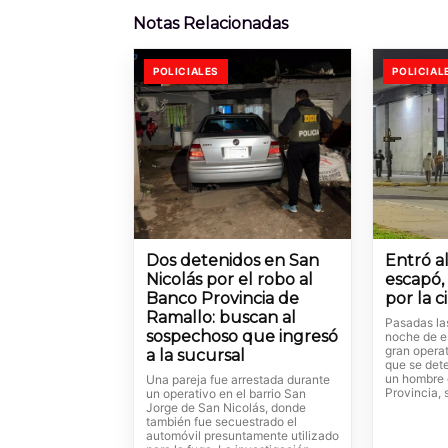
Notas Relacionadas
POLICIALES
POLICIAL
Dos detenidos en San
Entró a
Nicolás por el robo al
escapó,
Banco Provincia de
por la 
Ramallo: buscan al
Pasadas la
sospechoso que ingresó
noche de es
gran operat
a la sucursal
que se dete
un hombre e
Una pareja fue arrestada durante
Provincia, 
un operativo en el barrio San
Jorge de San Nicolás, donde
también fue secuestrado el
automóvil presuntamente utilizado