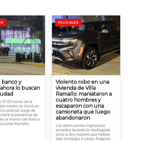
ES
POLICIALES
l banco y
Violento robo en una
 ahora lo buscan
vivienda de Villa
ciudad
Ramallo: maniataron a
cuatro hombres y
s 21:00 horas de la
escaparon con una
te martes se inició un
ivo policial luego de
camioneta que luego
ctara la presencia de
abandonaron
n el interior del Banco
sucursal Ramallo.
Los delincuentes ingresaron
armados durante la madrugada
junto a dos mujeres que habían
sido invitadas a cenar. Robaron