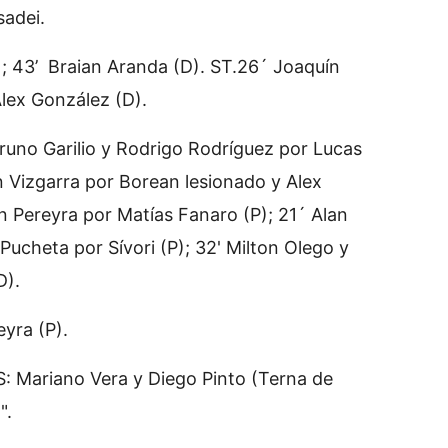
sadei.
 43’ Braian Aranda (D). ST.26´ Joaquín
Alex González (D).
runo Garilio y Rodrigo Rodríguez por Lucas
in Vizgarra por Borean lesionado y Alex
n Pereyra por Matías Fanaro (P); 21´ Alan
ucheta por Sívori (P); 32' Milton Olego y
D).
yra (P).
 Mariano Vera y Diego Pinto (Terna de
".