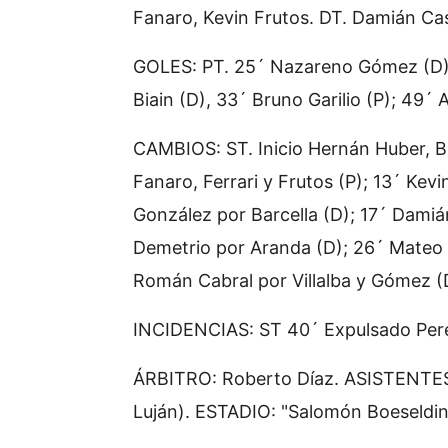
Fanaro, Kevin Frutos. DT. Damián Ca
GOLES: PT. 25´ Nazareno Gómez (D);
Biain (D), 33´ Bruno Garilio (P); 49´ 
CAMBIOS: ST. Inicio Hernán Huber, B
Fanaro, Ferrari y Frutos (P); 13´ Kev
González por Barcella (D); 17´ Damiá
Demetrio por Aranda (D); 26´ Mateo P
Román Cabral por Villalba y Gómez (
INCIDENCIAS: ST 40´ Expulsado Pere
ÁRBITRO: Roberto Díaz. ASISTENTES:
Luján). ESTADIO: "Salomón Boeseldin