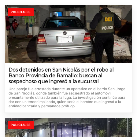
POLICIALES
Dos detenidos en San Nicolás por el robo al
Banco Provincia de Ramallo: buscan al
sospechoso que ingresó a la sucursal
Una pareja fue arrestada durante un operativo en el barrio San Jorge
de San Nicolás, donde también fue secuestrado el automóvil
presuntamente utilizado para la fuga. La investigación continúa para
dar con un tercer implicado, quien sería el hombre que ingresó a la
entidad bancaria y permanece prófugo.
POLICIALES