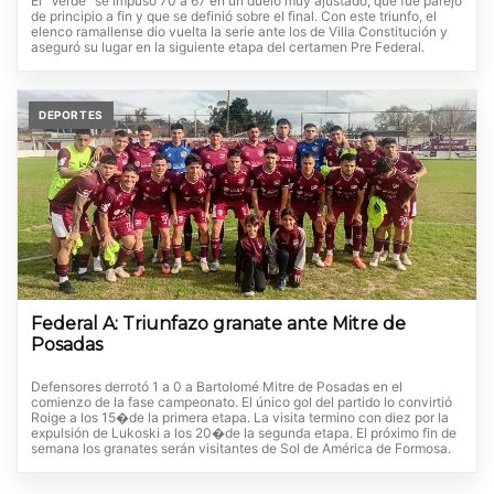
El "Verde" se impuso 70 a 67 en un duelo muy ajustado, que fue parejo
de principio a fin y que se definió sobre el final. Con este triunfo, el
elenco ramallense dio vuelta la serie ante los de Villa Constitución y
aseguró su lugar en la siguiente etapa del certamen Pre Federal.
DEPORTES
Federal A: Triunfazo granate ante Mitre de
Posadas
Defensores derrotó 1 a 0 a Bartolomé Mitre de Posadas en el
comienzo de la fase campeonato. El único gol del partido lo convirtió
Roige a los 15�de la primera etapa. La visita termino con diez por la
expulsión de Lukoski a los 20�de la segunda etapa. El próximo fin de
semana los granates serán visitantes de Sol de América de Formosa.