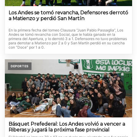
Los Andes se tomó revancha, Defensores derrotó
a Matienzo y perdió San Martín
En la primera fecha del torneo Clausura “Juan Pablo Passaglia”, Los
Andes se tomó revancha con Social, que le había ganado en la
primera del Apertura, y lo derrotó 3 a 1. Defensores no tuvo problemas
para derrotar a Matienzo por 2 a 0 y San Martín perdió en su cancha
con “Doce” por 1 a 0.
DEPORTES
Básquet Prefederal: Los Andes volvió a vencer a
Riberas y jugará la próxima fase provincial