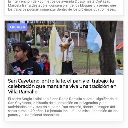
la intervención de 750 metros de avenida Dusso hasta Cortázar.
Marcela Isarra destacó el consenso entre los bloques y aseguró que
los trabajos podrían comenzar dentro de los próximos cuatro meses.
LOCALES
San Cayetano, entre la fe, el pan y el trabajo: la
celebración que mantiene viva una tradición en
Villa Ramallo
El padre Sergio Latini habló con Radio Ramallo sobre el significado de
San Cayetano, la historia de su devoción en la Argentina y las
actividades previstas en el barrio Don Antonio, donde la imagen del
santo cumple 40 años. La jornada incluirá una misa, bendición de los
panes y el tradicional chocolate.