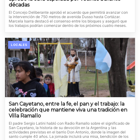
décadas
El Concejo Deliberante aprobó el acuerdo que permitirá avanzar con
la intervención de 750 metros de avenida Dusso hasta Cortázar.
Marcela Isarra destacó el consenso entre los bloques y aseguró que
los trabajos podrían comenzar dentro de los próximos cuatro meses.
LOCALES
San Cayetano, entre la fe, el pan y el trabajo: la
celebración que mantiene viva una tradición en
Villa Ramallo
El padre Sergio Latini habló con Radio Ramallo sobre el significado de
San Cayetano, la historia de su devoción en la Argentina y las
actividades previstas en el barrio Don Antonio, donde la imagen del
santo cumple 40 años. La jornada incluirá una misa, bendición de los