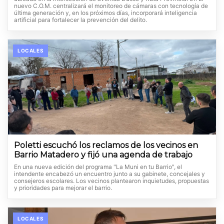
nuevo C.O.M. centralizará el monitoreo de cámaras con tecnología de
última generación y, en los próximos días, incorporará inteligencia
artificial para fortalecer la prevención del delito.
LOCALES
Poletti escuchó los reclamos de los vecinos en
Barrio Matadero y fijó una agenda de trabajo
En una nueva edición del programa "La Muni en tu Barrio", el
intendente encabezó un encuentro junto a su gabinete, concejales y
consejeros escolares. Los vecinos plantearon inquietudes, propuestas
y prioridades para mejorar el barrio.
LOCALES