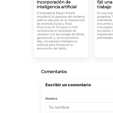
incorporación de
fijó un
inteligencia artificial
trabajo
El intendente Mauro Poletti
En una nue
encabezó la apertura del moderno
programa "L
edificio ubicado en la intersección
intendente
de avenida Dusso y Ruta
encuentro j
Provincial 51. El nuevo C.O.M.
concejales
centralizará el monitoreo de
escolares.
cámaras con tecnología de última
inquietude
generación y, en los próximos
prioridades
días, incorporará inteligencia
artificial para fortalecer la
prevención del delito.
Comentarios
Escribir un comentario
Nombre