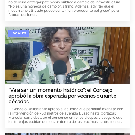
no debería entregar patrimonio público a cambio de infraestructura.
“No es una moneda de cambio”, afirmó. Además, advirtió que el
mecanismo utilizado puede sentar “un precedente peligroso” para
futuras cesiones.
LOCALES
“Va a ser un momento histórico”: el Concejo
aprobó la obra esperada por vecinos durante
décadas
El Concejo Deliberante aprobó el acuerdo que permitirá avanzar con
la intervención de 750 metros de avenida Dusso hasta Cortázar.
Marcela Isarra destacó el consenso entre los bloques y aseguró que
los trabajos podrían comenzar dentro de los próximos cuatro meses.