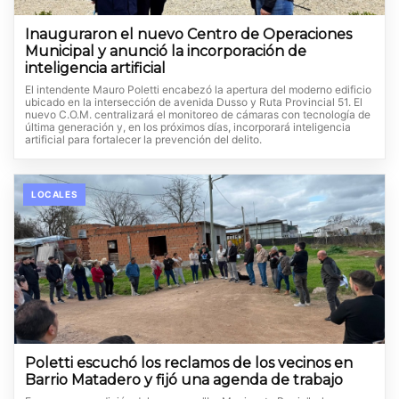
Inauguraron el nuevo Centro de Operaciones
Municipal y anunció la incorporación de
inteligencia artificial
El intendente Mauro Poletti encabezó la apertura del moderno edificio
ubicado en la intersección de avenida Dusso y Ruta Provincial 51. El
nuevo C.O.M. centralizará el monitoreo de cámaras con tecnología de
última generación y, en los próximos días, incorporará inteligencia
artificial para fortalecer la prevención del delito.
LOCALES
Poletti escuchó los reclamos de los vecinos en
Barrio Matadero y fijó una agenda de trabajo