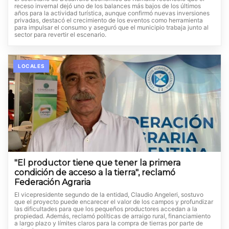
receso invernal dejó uno de los balances más bajos de los últimos
años para la actividad turística, aunque confirmó nuevas inversiones
privadas, destacó el crecimiento de los eventos como herramienta
para impulsar el consumo y aseguró que el municipio trabaja junto al
sector para revertir el escenario.
LOCALES
"El productor tiene que tener la primera
condición de acceso a la tierra", reclamó
Federación Agraria
El vicepresidente segundo de la entidad, Claudio Angeleri, sostuvo
que el proyecto puede encarecer el valor de los campos y profundizar
las dificultades para que los pequeños productores accedan a la
propiedad. Además, reclamó políticas de arraigo rural, financiamiento
a largo plazo y límites claros para la compra de tierras por parte de