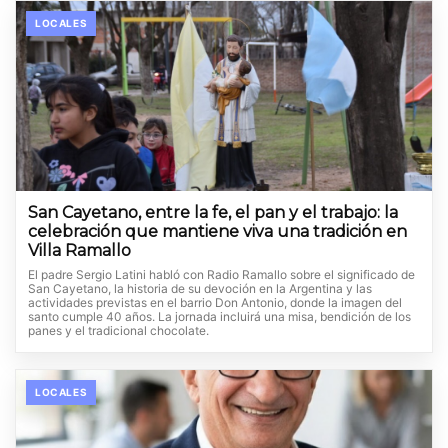
LOCALES
San Cayetano, entre la fe, el pan y el trabajo: la
celebración que mantiene viva una tradición en
Villa Ramallo
El padre Sergio Latini habló con Radio Ramallo sobre el significado de
San Cayetano, la historia de su devoción en la Argentina y las
actividades previstas en el barrio Don Antonio, donde la imagen del
santo cumple 40 años. La jornada incluirá una misa, bendición de los
panes y el tradicional chocolate.
LOCALES