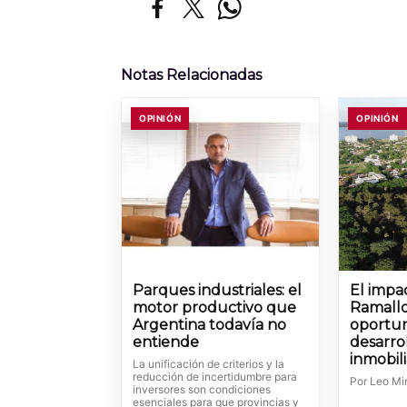
Notas Relacionadas
OPINIÓN
OPINIÓN
Parques industriales: el
El impa
motor productivo que
Ramallo
Argentina todavía no
oportun
entiende
desarro
inmobili
La unificación de criterios y la
reducción de incertidumbre para
Por Leo Mi
inversores son condiciones
esenciales para que provincias y