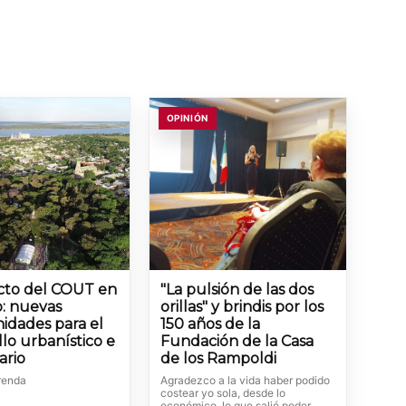
OPINIÓN
cto del COUT en
"La pulsión de las dos
: nuevas
orillas" y brindis por los
idades para el
150 años de la
llo urbanístico e
Fundación de la Casa
ario
de los Rampoldi
renda
Agradezco a la vida haber podido
costear yo sola, desde lo
económico, lo que salió poder