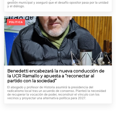
gestión municipal y aseguró que el desafío opositor pasa por la unidad
y el diálogo.
POLITICA
Benedetti encabezará la nueva conducción de
la UCR Ramallo y apuesta a “reconectar al
partido con la sociedad”
El abogado y profesor de Historia asumirá la presidencia del
radicalismo local tras un acuerdo de consenso. Planteó la necesidad
de recuperar la vocación de poder, reconstruir el vínculo con los
vecinos y proyectar una alternativa política para 2027.