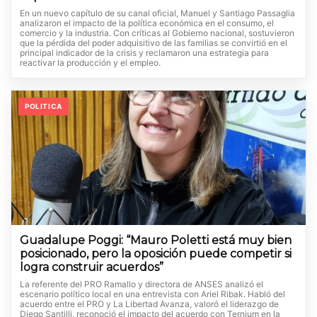
En un nuevo capítulo de su canal oficial, Manuel y Santiago Passaglia
analizaron el impacto de la política económica en el consumo, el
comercio y la industria. Con críticas al Gobierno nacional, sostuvieron
que la pérdida del poder adquisitivo de las familias se convirtió en el
principal indicador de la crisis y reclamaron una estrategia para
reactivar la producción y el empleo.
POLITICA
Guadalupe Poggi: “Mauro Poletti está muy bien
posicionado, pero la oposición puede competir si
logra construir acuerdos”
La referente del PRO Ramallo y directora de ANSES analizó el
escenario político local en una entrevista con Ariel Ribak. Habló del
acuerdo entre el PRO y La Libertad Avanza, valoró el liderazgo de
Diego Santilli, reconoció el impacto del acuerdo con Ternium en la