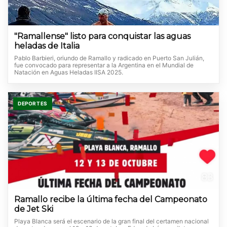
"Ramallense" listo para conquistar las aguas
heladas de Italia
Pablo Barbieri, oriundo de Ramallo y radicado en Puerto San Julián,
fue convocado para representar a la Argentina en el Mundial de
Natación en Aguas Heladas IISA 2025.
DEPORTES
Ramallo recibe la última fecha del Campeonato
de Jet Ski
Playa Blanca será el escenario de la gran final del certamen nacional