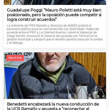
Guadalupe Poggi: “Mauro Poletti está muy bien
posicionado, pero la oposición puede competir si
logra construir acuerdos”
La referente del PRO Ramallo y directora de ANSES analizó el
escenario político local en una entrevista con Ariel Ribak. Habló del
acuerdo entre el PRO y La Libertad Avanza, valoró el liderazgo de
Diego Santilli, reconoció el impacto del acuerdo con Ternium en la
gestión municipal y aseguró que el desafío opositor pasa por la unidad
y el diálogo.
POLITICA
Benedetti encabezará la nueva conducción de
la UCR Ramallo y apuesta a “reconectar al