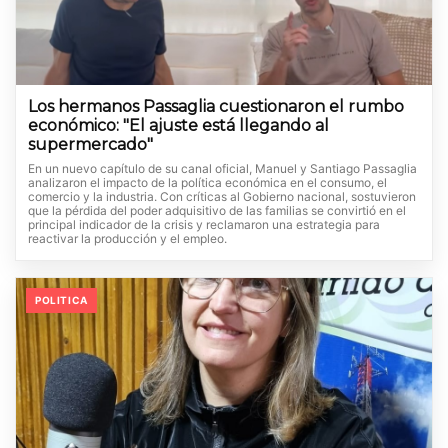
Los hermanos Passaglia cuestionaron el rumbo
económico: "El ajuste está llegando al
supermercado"
En un nuevo capítulo de su canal oficial, Manuel y Santiago Passaglia
analizaron el impacto de la política económica en el consumo, el
comercio y la industria. Con críticas al Gobierno nacional, sostuvieron
que la pérdida del poder adquisitivo de las familias se convirtió en el
principal indicador de la crisis y reclamaron una estrategia para
reactivar la producción y el empleo.
POLITICA