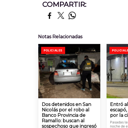
COMPARTIR:
Notas Relacionadas
POLICIALES
POLICIAL
Dos detenidos en San
Entró a
Nicolás por el robo al
escapó,
Banco Provincia de
por la 
Ramallo: buscan al
Pasadas la
sospechoso que ingresó
noche de es