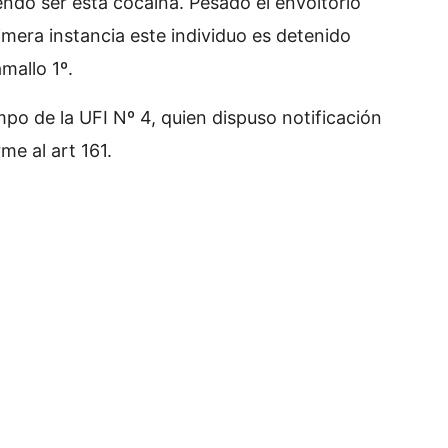
endo ser esta cocaína. Pesado el envoltorio
imera instancia este individuo es detenido
mallo 1º.
mpo de la UFI Nº 4, quien dispuso notificación
me al art 161.