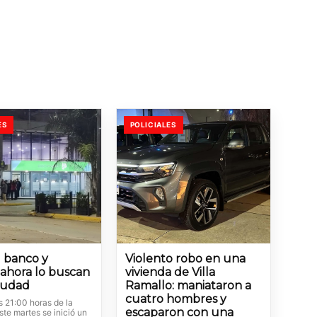
ES
POLICIALES
l banco y
Violento robo en una
 ahora lo buscan
vivienda de Villa
ciudad
Ramallo: maniataron a
cuatro hombres y
s 21:00 horas de la
escaparon con una
te martes se inició un