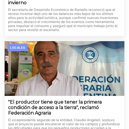
invierno
El secretario de Desarrollo Económico de Ramallo reconoció que el
receso invernal dejó uno de los balances más bajos de los últimos
años para la actividad turística, aunque confirmó nuevas inversiones
privadas, destacó el crecimiento de los eventos como herramienta
para impulsar el consumo y aseguró que el municipio trabaja junto al
sector para revertir el escenario.
LOCALES
"El productor tiene que tener la primera
condición de acceso a la tierra", reclamó
Federación Agraria
El vicepresidente segundo de la entidad, Claudio Angeleri, sostuvo
que el proyecto puede encarecer el valor de los campos y profundizar
las dificultades para que los pequeños productores accedan a la