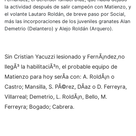
la actividad después de salir campeón con Matienzo, y
el volante Lautaro Roldán, de breve paso por Social,
más las incorporaciones de los juveniles granates Alan
Demetrio (Delantero) y Alejo Roldán (Arquero).
Sin Cristian Yacuzzi lesionado y FernÃ¡ndez,no
llegÃ³ la habilitaciÃ³n, el probable equipo de
Matienzo para hoy serÃ­a con: A. RoldÃ¡n o
Castro; Mansilla, S. PÃ©rez, DÃ­az o D. Ferreyra,
Villarreal; Demetrio, L. RoldÃ¡n, Bello, M.
Ferreyra; Bogado; Cabrera.