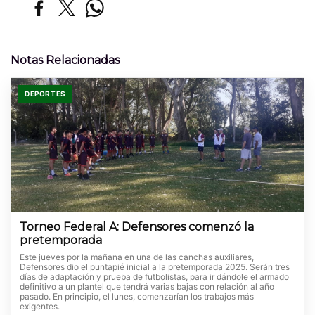
Notas Relacionadas
DEPORTES
Torneo Federal A: Defensores comenzó la
pretemporada
Este jueves por la mañana en una de las canchas auxiliares,
Defensores dio el puntapié inicial a la pretemporada 2025. Serán tres
días de adaptación y prueba de futbolistas, para ir dándole el armado
definitivo a un plantel que tendrá varias bajas con relación al año
pasado. En principio, el lunes, comenzarían los trabajos más
exigentes.