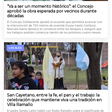
“Va a ser un momento histórico”: el Concejo
aprobó la obra esperada por vecinos durante
décadas
El Concejo Deliberante aprobó el acuerdo que permitirá avanzar con
la intervención de 750 metros de avenida Dusso hasta Cortázar.
Marcela Isarra destacó el consenso entre los bloques y aseguró que
los trabajos podrían comenzar dentro de los próximos cuatro meses.
LOCALES
San Cayetano, entre la fe, el pan y el trabajo: la
celebración que mantiene viva una tradición en
Villa Ramallo
El padre Sergio Latini habló con Radio Ramallo sobre el significado de