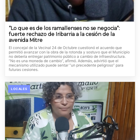
“Lo que es de los ramallenses no se negocia”:
fuerte rechazo de Iribarria a la cesión de la
avenida Mitre
El concejal de la Vecinal 24 de Octubre cuestionó el acuerdo que
permitió avanzar con la obra de la rotonda y sostuvo que el Municipio
no debería entregar patrimonio público a cambio de infraestructura.
“No es una moneda de cambio”, afirmó. Además, advirtió que el
mecanismo utilizado puede sentar “un precedente peligroso” para
futuras cesiones.
LOCALES