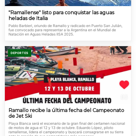
"Ramallense" listo para conquistar las aguas
heladas de Italia
Pablo Barbieri, oriundo de Ramallo y radicado en Puerto San Julián,
fue convocado para representar a la Argentina en el Mundial de
Natación en Aguas Heladas IISA 2025.
DEPORTES
Ramallo recibe la última fecha del Campeonato
de Jet Ski
Playa Blanca será el escenario de la gran final del certamen nacional
de motos de agua el 12 y 13 de octubre. Eduardo López, piloto
ramallense, lidera el campeonato y buscará consagrarse en su tierra