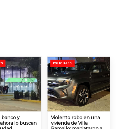
ES
POLICIALES
l banco y
Violento robo en una
 ahora lo buscan
vivienda de Villa
ciudad
Ramallo: maniataron a