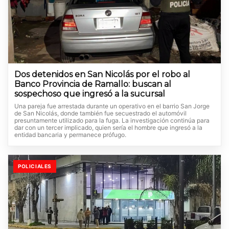
Dos detenidos en San Nicolás por el robo al
Banco Provincia de Ramallo: buscan al
sospechoso que ingresó a la sucursal
Una pareja fue arrestada durante un operativo en el barrio San Jorge
de San Nicolás, donde también fue secuestrado el automóvil
presuntamente utilizado para la fuga. La investigación continúa para
dar con un tercer implicado, quien sería el hombre que ingresó a la
entidad bancaria y permanece prófugo.
POLICIALES