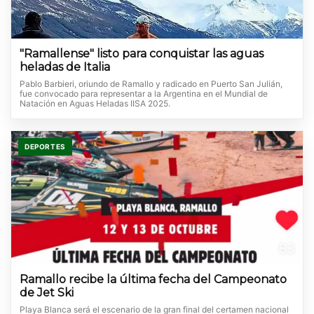
"Ramallense" listo para conquistar las aguas
heladas de Italia
Pablo Barbieri, oriundo de Ramallo y radicado en Puerto San Julián,
fue convocado para representar a la Argentina en el Mundial de
Natación en Aguas Heladas IISA 2025.
DEPORTES
Ramallo recibe la última fecha del Campeonato
de Jet Ski
Playa Blanca será el escenario de la gran final del certamen nacional