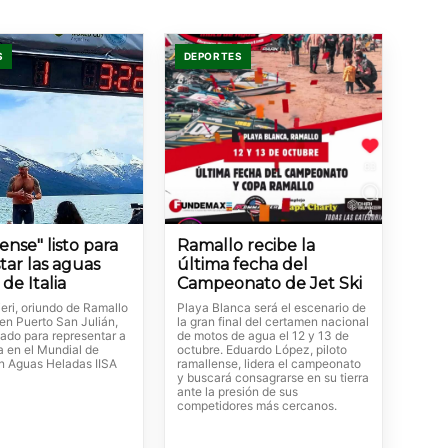
S
DEPORTES
ense" listo para
Ramallo recibe la
tar las aguas
última fecha del
de Italia
Campeonato de Jet Ski
eri, oriundo de Ramallo
Playa Blanca será el escenario de
en Puerto San Julián,
la gran final del certamen nacional
ado para representar a
de motos de agua el 12 y 13 de
a en el Mundial de
octubre. Eduardo López, piloto
n Aguas Heladas IISA
ramallense, lidera el campeonato
y buscará consagrarse en su tierra
ante la presión de sus
competidores más cercanos.