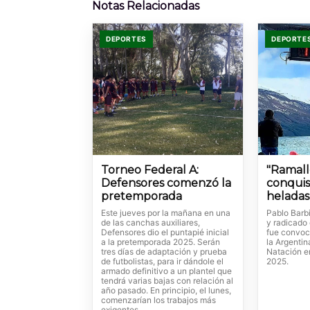
Notas Relacionadas
DEPORTES
DEPORTE
Torneo Federal A:
"Ramall
Defensores comenzó la
conquis
pretemporada
heladas 
Este jueves por la mañana en una
Pablo Barbi
de las canchas auxiliares,
y radicado 
Defensores dio el puntapié inicial
fue convoc
a la pretemporada 2025. Serán
la Argentin
tres días de adaptación y prueba
Natación e
de futbolistas, para ir dándole el
2025.
armado definitivo a un plantel que
tendrá varias bajas con relación al
año pasado. En principio, el lunes,
comenzarían los trabajos más
exigentes.