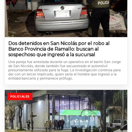
Dos detenidos en San Nicolás por el robo al
Banco Provincia de Ramallo: buscan al
sospechoso que ingresó a la sucursal
Una pareja fue arrestada durante un operativo en el barrio San Jorge
de San Nicolás, donde también fue secuestrado el automóvil
presuntamente utilizado para la fuga. La investigación continúa para
dar con un tercer implicado, quien sería el hombre que ingresó a la
entidad bancaria y permanece prófugo.
POLICIALES