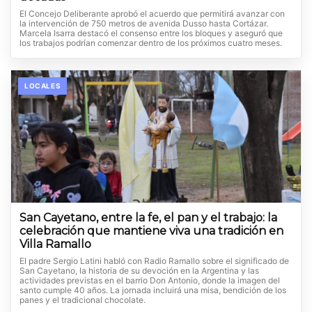
El Concejo Deliberante aprobó el acuerdo que permitirá avanzar con
la intervención de 750 metros de avenida Dusso hasta Cortázar.
Marcela Isarra destacó el consenso entre los bloques y aseguró que
los trabajos podrían comenzar dentro de los próximos cuatro meses.
LOCALES
San Cayetano, entre la fe, el pan y el trabajo: la
celebración que mantiene viva una tradición en
Villa Ramallo
El padre Sergio Latini habló con Radio Ramallo sobre el significado de
San Cayetano, la historia de su devoción en la Argentina y las
actividades previstas en el barrio Don Antonio, donde la imagen del
santo cumple 40 años. La jornada incluirá una misa, bendición de los
panes y el tradicional chocolate.