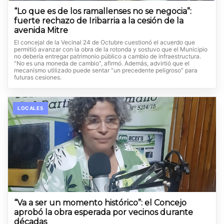
“Lo que es de los ramallenses no se negocia”:
fuerte rechazo de Iribarria a la cesión de la
avenida Mitre
El concejal de la Vecinal 24 de Octubre cuestionó el acuerdo que
permitió avanzar con la obra de la rotonda y sostuvo que el Municipio
no debería entregar patrimonio público a cambio de infraestructura.
“No es una moneda de cambio”, afirmó. Además, advirtió que el
mecanismo utilizado puede sentar “un precedente peligroso” para
futuras cesiones.
LOCALES
“Va a ser un momento histórico”: el Concejo
aprobó la obra esperada por vecinos durante
décadas