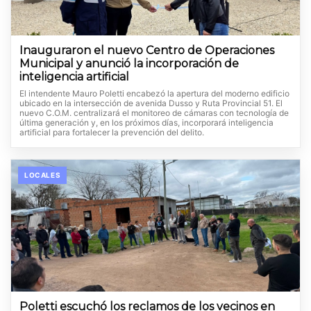
Inauguraron el nuevo Centro de Operaciones
Municipal y anunció la incorporación de
inteligencia artificial
El intendente Mauro Poletti encabezó la apertura del moderno edificio
ubicado en la intersección de avenida Dusso y Ruta Provincial 51. El
nuevo C.O.M. centralizará el monitoreo de cámaras con tecnología de
última generación y, en los próximos días, incorporará inteligencia
artificial para fortalecer la prevención del delito.
LOCALES
Poletti escuchó los reclamos de los vecinos en