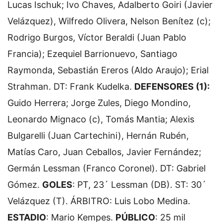
Lucas Ischuk; Ivo Chaves, Adalberto Goiri (Javier
Velázquez), Wilfredo Olivera, Nelson Benítez (c);
Rodrigo Burgos, Víctor Beraldi (Juan Pablo
Francia); Ezequiel Barrionuevo, Santiago
Raymonda, Sebastián Ereros (Aldo Araujo); Erial
Strahman. DT: Frank Kudelka.
DEFENSORES (1):
Guido Herrera; Jorge Zules, Diego Mondino,
Leonardo Mignaco (c), Tomás Mantia; Alexis
Bulgarelli (Juan Cartechini), Hernán Rubén,
Matías Caro, Juan Ceballos, Javier Fernández;
Germán Lessman (Franco Coronel). DT: Gabriel
Gómez.
GOLES
: PT, 23´ Lessman (DB). ST: 30´
Velázquez (T). ÁRBITRO: Luis Lobo Medina.
ESTADIO
: Mario Kempes.
PÚBLICO
: 25 mil