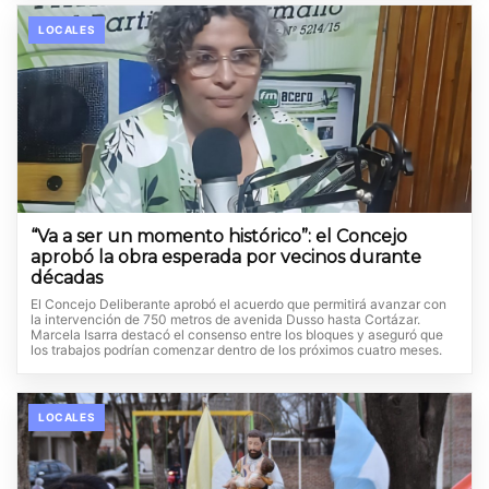
LOCALES
“Va a ser un momento histórico”: el Concejo
aprobó la obra esperada por vecinos durante
décadas
El Concejo Deliberante aprobó el acuerdo que permitirá avanzar con
la intervención de 750 metros de avenida Dusso hasta Cortázar.
Marcela Isarra destacó el consenso entre los bloques y aseguró que
los trabajos podrían comenzar dentro de los próximos cuatro meses.
LOCALES