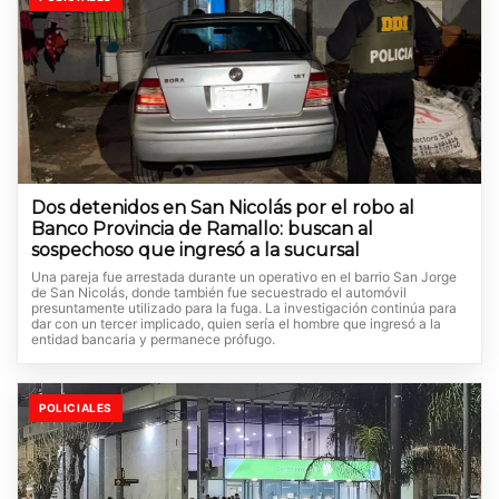
Dos detenidos en San Nicolás por el robo al
Banco Provincia de Ramallo: buscan al
sospechoso que ingresó a la sucursal
Una pareja fue arrestada durante un operativo en el barrio San Jorge
de San Nicolás, donde también fue secuestrado el automóvil
presuntamente utilizado para la fuga. La investigación continúa para
dar con un tercer implicado, quien sería el hombre que ingresó a la
entidad bancaria y permanece prófugo.
POLICIALES