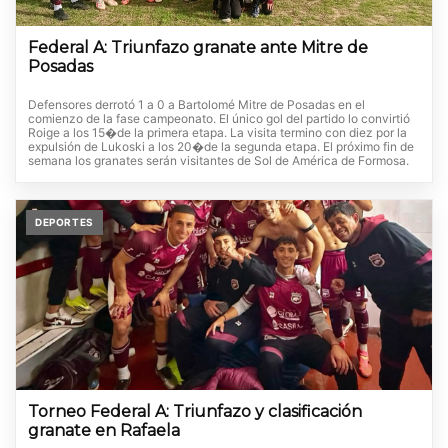
Federal A: Triunfazo granate ante Mitre de
Posadas
Defensores derrotó 1 a 0 a Bartolomé Mitre de Posadas en el
comienzo de la fase campeonato. El único gol del partido lo convirtió
Roige a los 15�de la primera etapa. La visita termino con diez por la
expulsión de Lukoski a los 20�de la segunda etapa. El próximo fin de
semana los granates serán visitantes de Sol de América de Formosa.
DEPORTES
Torneo Federal A: Triunfazo y clasificación
granate en Rafaela