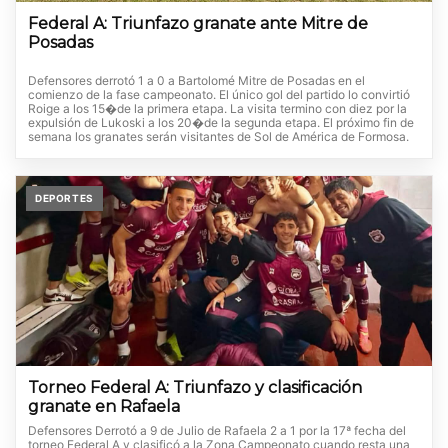
Federal A: Triunfazo granate ante Mitre de
Posadas
Defensores derrotó 1 a 0 a Bartolomé Mitre de Posadas en el
comienzo de la fase campeonato. El único gol del partido lo convirtió
Roige a los 15�de la primera etapa. La visita termino con diez por la
expulsión de Lukoski a los 20�de la segunda etapa. El próximo fin de
semana los granates serán visitantes de Sol de América de Formosa.
DEPORTES
Torneo Federal A: Triunfazo y clasificación
granate en Rafaela
Defensores Derrotó a 9 de Julio de Rafaela 2 a 1 por la 17ª fecha del
torneo Federal A y clasificó a la Zona Campeonato cuando resta una