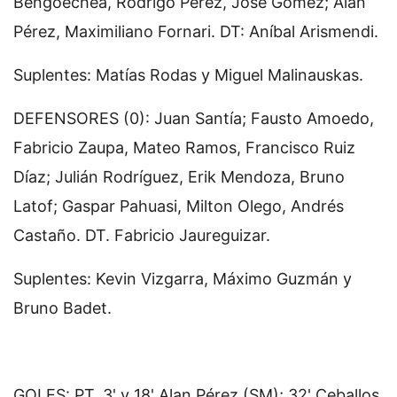
Bengoechea, Rodrigo Pérez, José Gómez; Alan
Pérez, Maximiliano Fornari. DT: Aníbal Arismendi.
Suplentes: Matías Rodas y Miguel Malinauskas.
DEFENSORES (0): Juan Santía; Fausto Amoedo,
Fabricio Zaupa, Mateo Ramos, Francisco Ruiz
Díaz; Julián Rodríguez, Erik Mendoza, Bruno
Latof; Gaspar Pahuasi, Milton Olego, Andrés
Castaño. DT. Fabricio Jaureguizar.
Suplentes: Kevin Vizgarra, Máximo Guzmán y
Bruno Badet.
GOLES: PT. 3' y 18' Alan Pérez (SM); 32' Ceballos