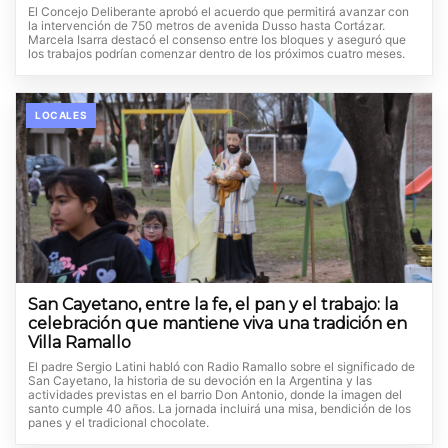
El Concejo Deliberante aprobó el acuerdo que permitirá avanzar con
la intervención de 750 metros de avenida Dusso hasta Cortázar.
Marcela Isarra destacó el consenso entre los bloques y aseguró que
los trabajos podrían comenzar dentro de los próximos cuatro meses.
LOCALES
San Cayetano, entre la fe, el pan y el trabajo: la
celebración que mantiene viva una tradición en
Villa Ramallo
El padre Sergio Latini habló con Radio Ramallo sobre el significado de
San Cayetano, la historia de su devoción en la Argentina y las
actividades previstas en el barrio Don Antonio, donde la imagen del
santo cumple 40 años. La jornada incluirá una misa, bendición de los
panes y el tradicional chocolate.