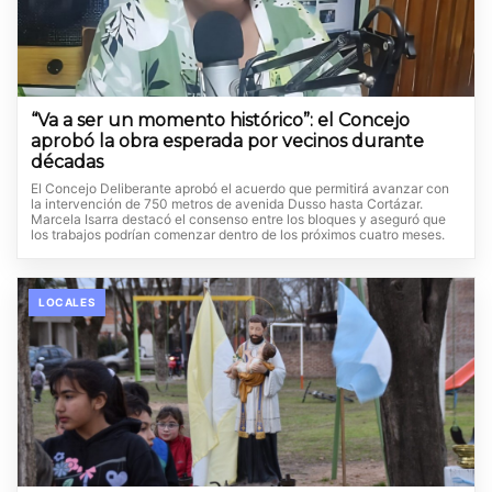
“Va a ser un momento histórico”: el Concejo
aprobó la obra esperada por vecinos durante
décadas
El Concejo Deliberante aprobó el acuerdo que permitirá avanzar con
la intervención de 750 metros de avenida Dusso hasta Cortázar.
Marcela Isarra destacó el consenso entre los bloques y aseguró que
los trabajos podrían comenzar dentro de los próximos cuatro meses.
LOCALES