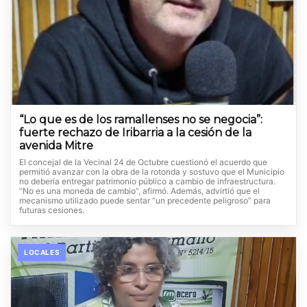
“Lo que es de los ramallenses no se negocia”:
fuerte rechazo de Iribarria a la cesión de la
avenida Mitre
El concejal de la Vecinal 24 de Octubre cuestionó el acuerdo que
permitió avanzar con la obra de la rotonda y sostuvo que el Municipio
no debería entregar patrimonio público a cambio de infraestructura.
“No es una moneda de cambio”, afirmó. Además, advirtió que el
mecanismo utilizado puede sentar “un precedente peligroso” para
futuras cesiones.
LOCALES