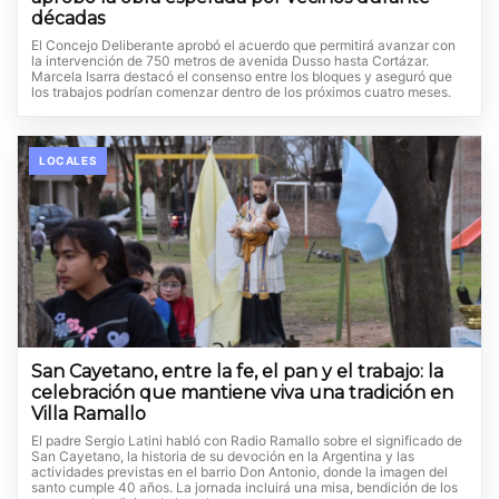
décadas
El Concejo Deliberante aprobó el acuerdo que permitirá avanzar con
la intervención de 750 metros de avenida Dusso hasta Cortázar.
Marcela Isarra destacó el consenso entre los bloques y aseguró que
los trabajos podrían comenzar dentro de los próximos cuatro meses.
LOCALES
San Cayetano, entre la fe, el pan y el trabajo: la
celebración que mantiene viva una tradición en
Villa Ramallo
El padre Sergio Latini habló con Radio Ramallo sobre el significado de
San Cayetano, la historia de su devoción en la Argentina y las
actividades previstas en el barrio Don Antonio, donde la imagen del
santo cumple 40 años. La jornada incluirá una misa, bendición de los