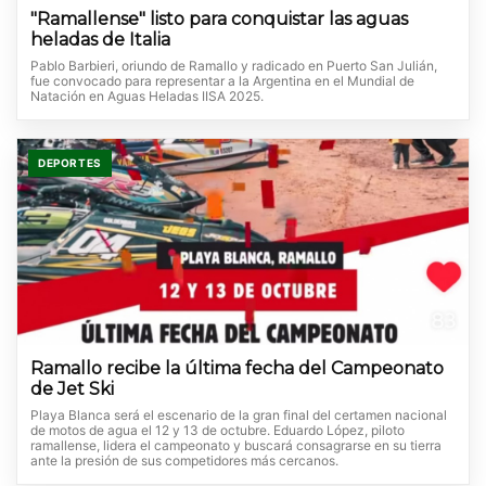
"Ramallense" listo para conquistar las aguas
heladas de Italia
Pablo Barbieri, oriundo de Ramallo y radicado en Puerto San Julián,
fue convocado para representar a la Argentina en el Mundial de
Natación en Aguas Heladas IISA 2025.
DEPORTES
Ramallo recibe la última fecha del Campeonato
de Jet Ski
Playa Blanca será el escenario de la gran final del certamen nacional
de motos de agua el 12 y 13 de octubre. Eduardo López, piloto
ramallense, lidera el campeonato y buscará consagrarse en su tierra
ante la presión de sus competidores más cercanos.