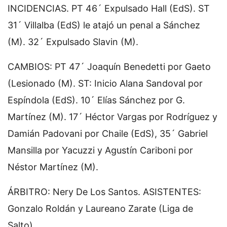
INCIDENCIAS. PT 46´ Expulsado Hall (EdS). ST
31´ Villalba (EdS) le atajó un penal a Sánchez
(M). 32´ Expulsado Slavin (M).
CAMBIOS: PT 47´ Joaquín Benedetti por Gaeto
(Lesionado (M). ST: Inicio Alana Sandoval por
Espíndola (EdS). 10´ Elías Sánchez por G.
Martínez (M). 17´ Héctor Vargas por Rodríguez y
Damián Padovani por Chaile (EdS), 35´ Gabriel
Mansilla por Yacuzzi y Agustín Cariboni por
Néstor Martínez (M).
ÁRBITRO: Nery De Los Santos. ASISTENTES:
Gonzalo Roldán y Laureano Zarate (Liga de
Salto).