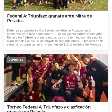
Federal A: Triunfazo granate ante Mitre de
Posadas
Defensores derrotó 1 a 0 a Bartolomé Mitre de Posadas en el
comienzo de la fase campeonato. El único gol del partido lo convirtió
Roige a los 15�de la primera etapa. La visita termino con diez por la
expulsión de Lukoski a los 20�de la segunda etapa. El próximo fin de
semana los granates serán visitantes de Sol de América de Formosa.
DEPORTES
Torneo Federal A: Triunfazo y clasificación
granate en Rafaela