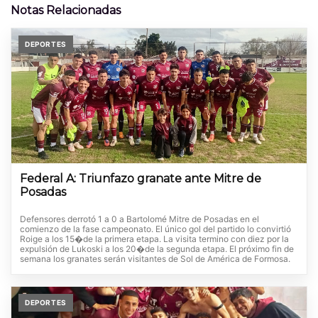
Notas Relacionadas
DEPORTES
Federal A: Triunfazo granate ante Mitre de
Posadas
Defensores derrotó 1 a 0 a Bartolomé Mitre de Posadas en el
comienzo de la fase campeonato. El único gol del partido lo convirtió
Roige a los 15�de la primera etapa. La visita termino con diez por la
expulsión de Lukoski a los 20�de la segunda etapa. El próximo fin de
semana los granates serán visitantes de Sol de América de Formosa.
DEPORTES