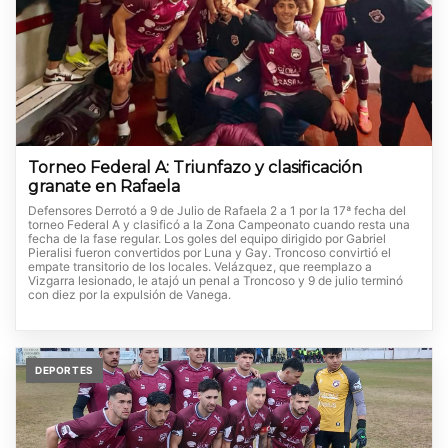
Torneo Federal A: Triunfazo y clasificación
granate en Rafaela
Defensores Derrotó a 9 de Julio de Rafaela 2 a 1 por la 17ª fecha del
torneo Federal A y clasificó a la Zona Campeonato cuando resta una
fecha de la fase regular. Los goles del equipo dirigido por Gabriel
Pieralisi fueron convertidos por Luna y Gay. Troncoso convirtió el
empate transitorio de los locales. Velázquez, que reemplazo a
Vizgarra lesionado, le atajó un penal a Troncoso y 9 de julio terminó
con diez por la expulsión de Vanega.
DEPORTES