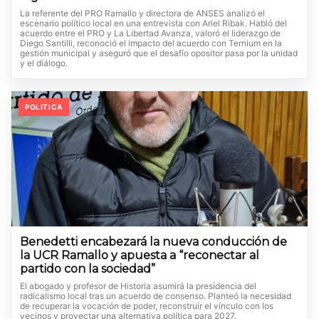
La referente del PRO Ramallo y directora de ANSES analizó el
escenario político local en una entrevista con Ariel Ribak. Habló del
acuerdo entre el PRO y La Libertad Avanza, valoró el liderazgo de
Diego Santilli, reconoció el impacto del acuerdo con Ternium en la
gestión municipal y aseguró que el desafío opositor pasa por la unidad
y el diálogo.
POLITICA
Benedetti encabezará la nueva conducción de
la UCR Ramallo y apuesta a “reconectar al
partido con la sociedad”
El abogado y profesor de Historia asumirá la presidencia del
radicalismo local tras un acuerdo de consenso. Planteó la necesidad
de recuperar la vocación de poder, reconstruir el vínculo con los
vecinos y proyectar una alternativa política para 2027.