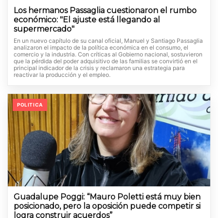
Los hermanos Passaglia cuestionaron el rumbo
económico: "El ajuste está llegando al
supermercado"
En un nuevo capítulo de su canal oficial, Manuel y Santiago Passaglia
analizaron el impacto de la política económica en el consumo, el
comercio y la industria. Con críticas al Gobierno nacional, sostuvieron
que la pérdida del poder adquisitivo de las familias se convirtió en el
principal indicador de la crisis y reclamaron una estrategia para
reactivar la producción y el empleo.
POLITICA
Guadalupe Poggi: “Mauro Poletti está muy bien
posicionado, pero la oposición puede competir si
logra construir acuerdos”